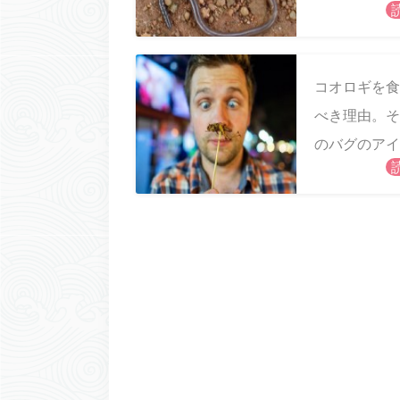
コオロギを食
べき理由。そ
のバグのアイ