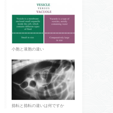
小胞と液胞の違い
捻転と捻転の違いは何ですか