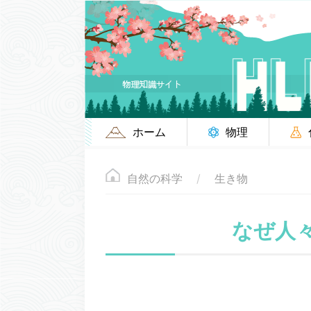
ホーム
物理
自然の科学
生き物
なぜ人