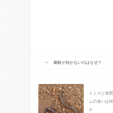
麻酔が効かないのはなぜ？
ミミズと堆肥
ムの違いは何
か