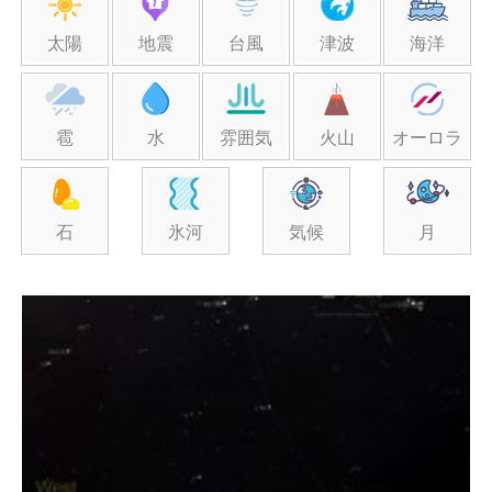
太陽
地震
台風
津波
海洋
雹
水
雰囲気
火山
オーロラ
石
氷河
気候
月