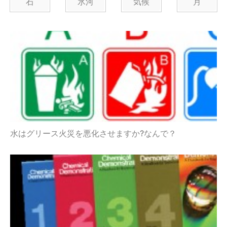
石
氷河
気候
月
水はグリース火災を悪化させますか?なんで？