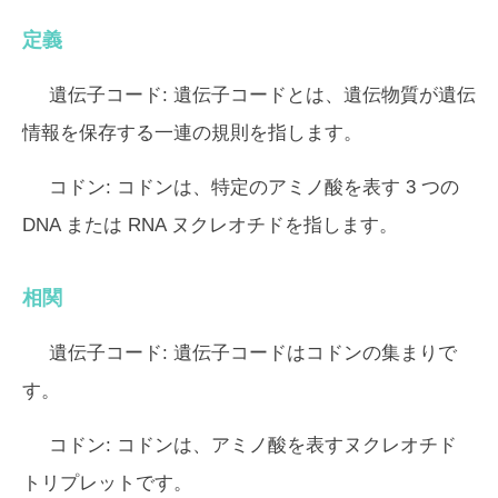
定義
遺伝子コード:
遺伝子コードとは、遺伝物質が遺伝
情報を保存する一連の規則を指します。
コドン:
コドンは、特定のアミノ酸を表す 3 つの
DNA または RNA ヌクレオチドを指します。
相関
遺伝子コード:
遺伝子コードはコドンの集まりで
す。
コドン:
コドンは、アミノ酸を表すヌクレオチド
トリプレットです。