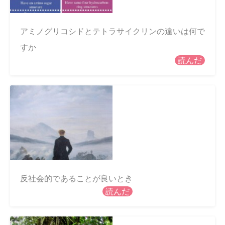
アミノグリコシドとテトラサイクリンの違いは何で
すか
読んだ
反社会的であることが良いとき
読んだ