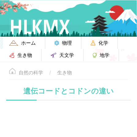
ホーム
物理
化学
生き物
天文学
地学
自然の科学
生き物
遺伝コードとコドンの違い