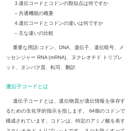
3.遺伝コードとコドンの類似点は何ですか
– 共通機能の概要
4.遺伝コードとコドンの違いは何ですか
– 主な違いの比較
重要な用語:コドン、DNA、遺伝子、遺伝暗号、メ
ッセンジャー RNA (mRNA)、ヌクレオチド トリプレ
ット、タンパク質、転写、翻訳
遺伝子コードとは
遺伝子コードとは、遺伝物質が遺伝情報を保存す
るための生化学的指示を指します。 64個のコドンで
構成されています。コドンは、特定のアミノ酸を表す
ヌクレオチド トリプレットです。 3 つを除くすべて