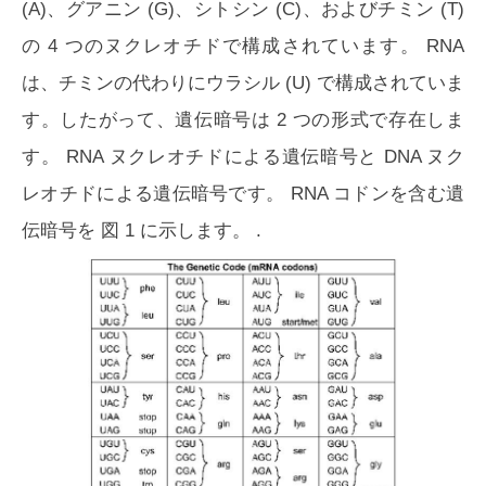
(A)、グアニン (G)、シトシン (C)、およびチミン (T)
の 4 つのヌクレオチドで構成されています。 RNA
は、チミンの代わりにウラシル (U) で構成されていま
す。したがって、遺伝暗号は 2 つの形式で存在しま
す。 RNA ヌクレオチドによる遺伝暗号と DNA ヌク
レオチドによる遺伝暗号です。 RNA コドンを含む遺
伝暗号を
図 1
に示します。 .