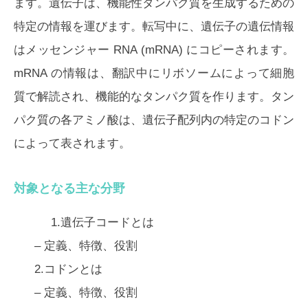
ます。遺伝子は、機能性タンパク質を生成するための
特定の情報を運びます。転写中に、遺伝子の遺伝情報
はメッセンジャー RNA (mRNA) にコピーされます。
mRNA の情報は、翻訳中にリボソームによって細胞
質で解読され、機能的なタンパク質を作ります。タン
パク質の各アミノ酸は、遺伝子配列内の特定のコドン
によって表されます。
対象となる主な分野
1.遺伝子コードとは
– 定義、特徴、役割
2.コドンとは
– 定義、特徴、役割