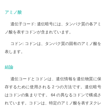
アミノ酸
遺伝子コード:
遺伝暗号には、タンパク質の各アミ
ノ酸を表すコドンが含まれています。
コドン:
コドンは、タンパク質の固有のアミノ酸を
表します。
結論
遺伝コードとコドンは、遺伝情報を遺伝物質に保
存するために使用される 2 つの方法です。遺伝暗号
はコドンの集まりです。 64 の異なるコドンで構成さ
れています。コドンは、特定のアミノ酸を表すヌクレ