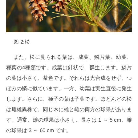
図 2:松
また、松に見られる葉は、成葉、鱗片葉、幼葉、
種葉の4種類です。成葉は針状で、群生します。鱗片
の葉は小さく、茶色です。それらは光合成をせず、つ
ぼみの鱗に似ています。一方、幼葉は実生直後に発生
します。さらに、種子の葉は子葉です。ほとんどの松
は雌雄異株で、同じ木に雄と雌の両方の球果がありま
す。通常、雄の球果は小さく、長さは 1 ～ 5 cm、雌
の球果は 3 ～ 60 cm です。