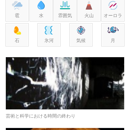
雹
水
雰囲気
火山
オーロラ
石
氷河
気候
月
芸術と科学における時間の終わり