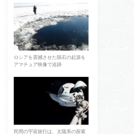
ロシアを震撼させた隕石の起源を
アマチュア映像で追跡
民間の宇宙旅行は、太陽系の探索