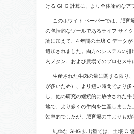
ける GHG 計算に、より全体論的な
このホワイト ペーパーでは、肥育場
の包括的なツールであるライフ サイクル 
論に加えて、4 年間の土壌 C データが
追加されました。両方のシステムの排
内メタン、および農場でのプロセス中
生産された牛肉の量に関する限り、
が多いため）、より短い時間でより多
し、他の研究の継続的に放牧された牛と
地で、より多くの牛肉を生産しました。
効率的でしたが、肥育場の牛よりも効
純粋な GHG 排出量では、土壌 C 