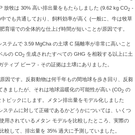
P 放牧は 30% 高い排出量をもたらしました (9.62 kg CO
-
2
査結果の中でも共通しており、飼料効率が高く (一般に、牛は牧草
、肥育場での全体的な仕上げ時間が短いことが原因です。
テムで 3.59 MgCha の土壌 C 隔離率が非常に高いこと
ルの CO
生成されたすべての GHG を相殺する以上に土
2
 ネガティブ ビーフ - その証拠は土壌にありました。
原因です。反芻動物は何千年もの間地球を歩き回り、反芻
きましたが、それは地球温暖化の可能性が高い (CO
の
2
ットなトピックにします。メタン排出量をモデル化しました
システムに対して正確であるかどうかについては、いくつ
に使用されているメタン モデルを比較したところ、実際の
と比較して、排出量を 35% 過大に予測していました。