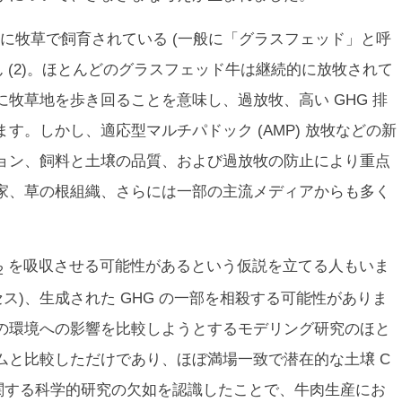
に牧草で飼育されている (一般に「グラスフェッド」と呼
せん (2)。ほとんどのグラスフェッド牛は継続的に放牧されて
牧草地を歩き回ることを意味し、過放牧、高い GHG 排
す。しかし、適応型マルチパドック (AMP) 放牧などの新
ョン、飼料と土壌の品質、および過放牧の防止により重点
家、草の根組織、さらには一部の主流メディアからも多く
を吸収させる可能性があるという仮説を立てる人もいま
2
ロセス)、生成された GHG の一部を相殺する可能性がありま
の環境への影響を比較しようとするモデリング研究のほと
ムと比較しただけであり、ほぼ満場一致で潜在的な土壌 C
に関する科学的研究の欠如を認識したことで、牛肉生産にお