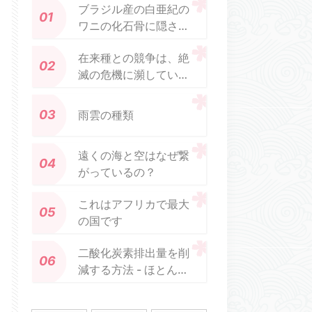
ブラジル産の白亜紀の
ワニの化石骨に隠され
た秘密
在来種との競争は、絶
滅の危機に瀕している
パシフィック ポケット
マウスの再導入の成功
雨雲の種類
に影響を与える可能性
があります
遠くの海と空はなぜ繋
がっているの？
これはアフリカで最大
の国です
二酸化炭素排出量を削
減する方法 - ほとんど
何もない