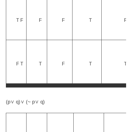
T F
F
F
T
F
F T
T
F
T
T
(p∨ q)∨ (~ p∨ q)