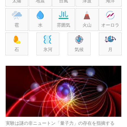
太陽
地震
台風
津波
海洋
雹
水
雰囲気
火山
オーロラ
石
氷河
気候
月
実験は謎の非ニュートン「量子力」の存在を指摘する