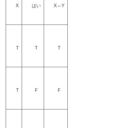
X
はい
X⇔Y
T
T
T
T
F
F