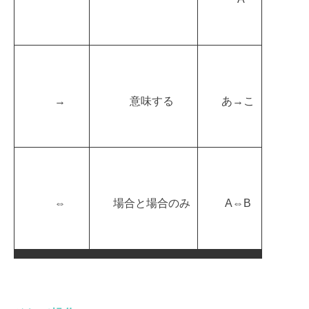
→
意味する
あ→こ
⇔
場合と場合のみ
A⇔B