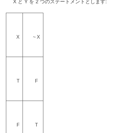
X と Y を 2 つのステートメントとします:
X
~ X
T
F
F
T