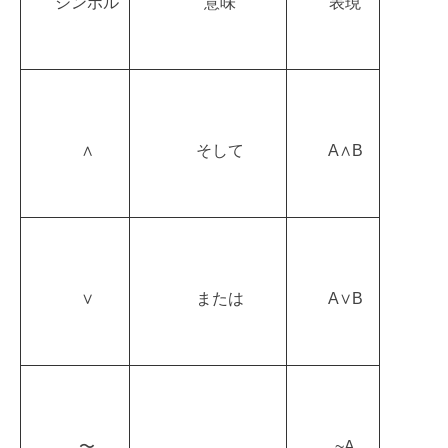
シンボル
意味
表現
∧
そして
A∧B
∨
または
A∨B
〜
~A