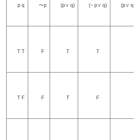
p q
〜p
(p∨ q)
(~ p∨ q)
(p∨ q)∨ 
T T
F
T
T
T F
F
T
F