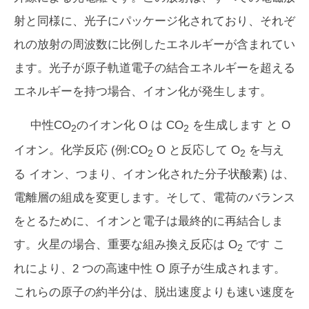
射と同様に、光子にパッケージ化されており、それぞ
れの放射の周波数に比例したエネルギーが含まれてい
ます。光子が原子軌道電子の結合エネルギーを超える
エネルギーを持つ場合、イオン化が発生します。
中性CO
のイオン化 O は CO
を生成します と O
2
2
イオン。化学反応 (例:CO
O と反応して O
を与え
2
2
る イオン、つまり、イオン化された分子状酸素) は、
電離層の組成を変更します。そして、電荷のバランス
をとるために、イオンと電子は最終的に再結合しま
す。火星の場合、重要な組み換え反応は O
です こ
2
れにより、2 つの高速中性 O 原子が生成されます。
これらの原子の約半分は、脱出速度よりも速い速度を