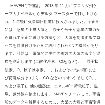
MAVEN 宇宙船は、2013 年 11 月にフロリダ州ケ
ープカナベラルからデルタ ブースターで打ち上げら
れ、1 年後に火星周回軌道に投入されました。宇宙船
には、惑星の上層大気と、原子や分子が惑星の重力か
ら逃れて宇宙に逃げる方法など、大気を制御するプロ
セスを特徴付けるために設計された8つの機器があり
ます。計器は、電気的に中性の両方の大気の密度と温
度を測定します (二酸化炭素、CO
など)。 、原子状
2
酸素、O、原子状水素、H、およびその他の種) およ
び荷電成分 (つまり、CO
などのイオン) そしてO
、
2
および電子)。他の機器は、エネルギー荷電粒子、磁
場、紫外線を検出します。 MAVEN チームには、宇宙
船のデータを解釈するために、火星の大気と宇宙環境