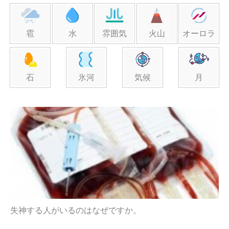
雹
水
雰囲気
火山
オーロラ
石
氷河
気候
月
失神する人がいるのはなぜですか。