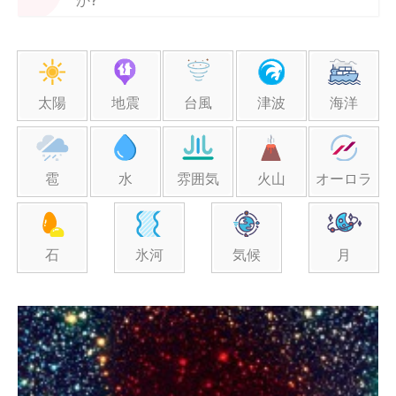
太陽
地震
台風
津波
海洋
雹
水
雰囲気
火山
オーロラ
石
氷河
気候
月