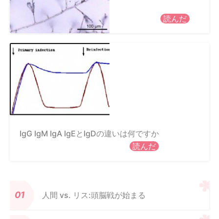
読んだ
IgG IgM IgA IgEとIgDの違いは何ですか
読んだ
人間 vs. リス:頭脳戦が始まる