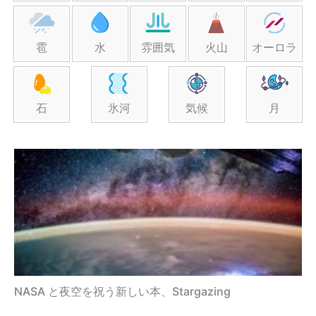
雹
水
雰囲気
火山
オーロラ
石
氷河
気候
月
NASA と夜空を祝う新しい本、Stargazing