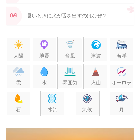
暑いときに犬が舌を出すのはなぜ？
太陽
地震
台風
津波
海洋
雹
水
雰囲気
火山
オーロラ
石
氷河
気候
月