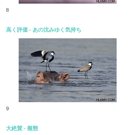
8
高く評価 - あの沈みゆく気持ち
9
大絶賛 - 擬態