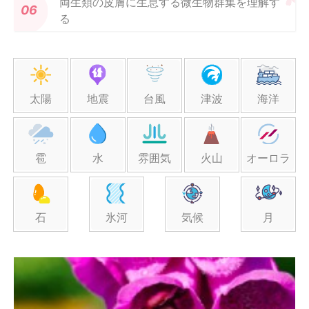
両生類の皮膚に生息する微生物群集を理解す
る
太陽
地震
台風
津波
海洋
雹
水
雰囲気
火山
オーロラ
石
氷河
気候
月