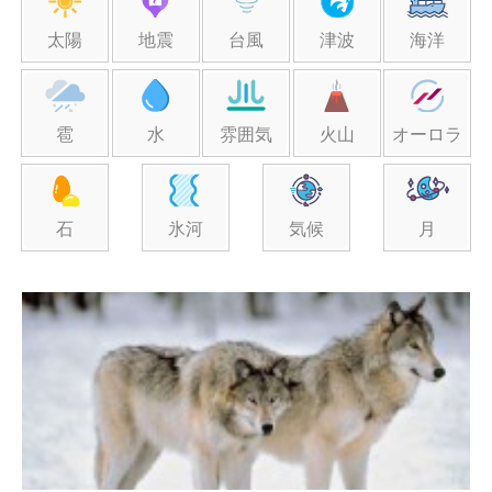
太陽
地震
台風
津波
海洋
雹
水
雰囲気
火山
オーロラ
石
氷河
気候
月