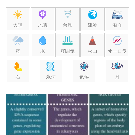
太陽
地震
台風
津波
海洋
雹
水
雰囲気
火山
オーロラ
石
氷河
気候
月