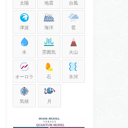
太陽
地震
台風
津波
海洋
雹
水
雰囲気
火山
オーロラ
石
氷河
気候
月