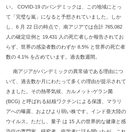
い。 COVID-19 のパンデミックは、この地域にとっ
て「完璧な嵐」になると予想されていました。しか
し、6 月 22 日の時点で、南アジアでは合計 765,082
人の確定症例と 19,431 人の死亡者しか報告されてお
らず、世界の感染者数のわずか 8.5% と世界の死亡者
数の 4.1% を占めています。過去数週間。
南アジアがパンデミックの異常値である理由につ
いて、過去数か月にわたって多くの理由が提示されて
きました。その熱帯気候、カルメット-ゲラン菌
(BCG) と呼ばれる結核ワクチンによる保護、マラリ
アへの曝露、およびより弱い株です。インド亜大陸の
ウイルス。ただし、
量子
は 15 人の世界的な健康と感
染症の専門家、研究者、疫学者に話を聞いたが、これ