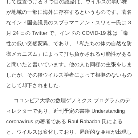
して位置づける 3 つ目の議論は、ウイルスの弱い株
が地域の一部に海外に存在するというものです。著名
なインド国会議員のスブラマニアン・スワミー氏は 3
月 24 日の Twitter で、インドの COVID-19 株は「毒
性の低い突然変異」であり、「私たちの体の自然な防
御メカニズム」によって打ち負かされる可能性がある
と聞いたと書いています。他の人も同様の主張をしま
したが、その後ウイルス学者によって根拠のないもの
として却下されました.
コロンビア大学の数理ゲノミクス プログラムのデ
ィレクターであり、近刊予定の書籍
Understanding
coronavirus
の著者である Raul Rabadan 氏による
と、ウイルスは変化しており、局所的な亜種が出現し