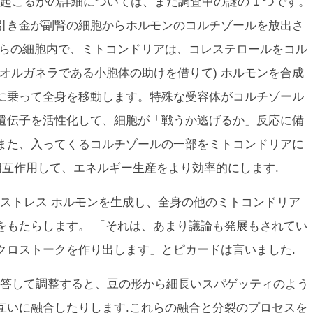
起こるかの詳細については、まだ調査中の謎の 1 つです。
引き金が副腎の細胞からホルモンのコルチゾールを放出さ
れらの細胞内で、ミトコンドリアは、コレステロールをコル
オルガネラである小胞体の助けを借りて) ホルモンを合成
に乗って全身を移動します。特殊な受容体がコルチゾール
 の遺伝子を活性化して、細胞が「戦うか逃げるか」反応に備
また、入ってくるコルチゾールの一部をミトコンドリアに
と相互作用して、エネルギー生産をより効率的にします.
ストレス ホルモンを生成し、全身の他のミトコンドリア
をもたらします。 「それは、あまり議論も発展もされてい
クロストークを作り出します」とピカードは言いました.
答して調整すると、豆の形から細長いスパゲッティのよう
互いに融合したりします.これらの融合と分裂のプロセスを