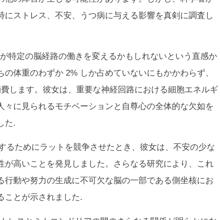
特にストレス、不安、うつ病に与える影響を真剣に調査し
が特定の脳経路の働きを変えるかもしれないという直感か
の体重のわずか 2% しか占めていないにもかかわらず、
を消費します。彼女は、重要な神経回路における細胞エネルギ
人々に見られるモチベーションと自尊心の全体的な欠如を
た.
確立するためにラットを競争させたとき、彼女は、不安の少な
性が高いことを発見しました。さらなる研究により、これ
る行動や努力の生成に不可欠な脳の一部である側坐核にお
ることが示されました.