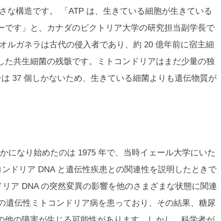
小さな構造です。 「ATP は、生きている細胞が生きている
ーです」と、カナダのビクトリア大学の研究担当副学長で
ています。オルガネラは古代の侵入者であり、約 20 億年前に宿主細
した共生細菌の残骸です。ミトコンドリアはまだ少量の独
子は 37 個しかないため、生きている細菌よりも遺伝物質が
になり始めたのは 1975 年で、当時イェール大学にいた
が、ミトコンドリア DNA と遺伝性疾患との関連性を説明したときで
ンドリア DNA の突然変異の影響を他のさまざまな状態に関連
が何らかの遺伝性ミトコンドリア病を患っており、その結果、糖尿
の他の障害が生じる可能性があります。しかし、科学者が