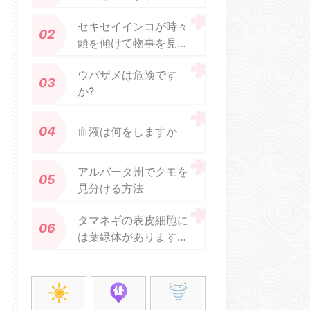
セキセイインコが時々
頭を傾けて物事を見る
のはなぜですか?
ウバザメは危険です
か?
血液は何をしますか
アルバータ州でクモを
見分ける方法
タマネギの表皮細胞に
は葉緑体があります
か?