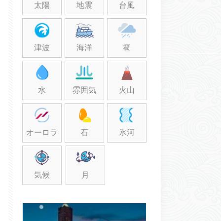
太陽
地震
台風
津波
海洋
雹
水
雰囲気
火山
オーロラ
石
氷河
気候
月