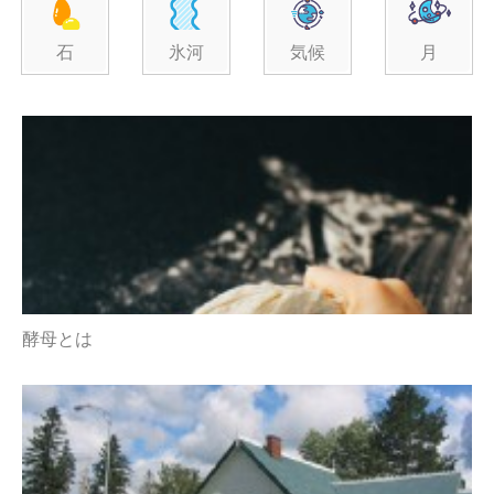
石
氷河
気候
月
酵母とは