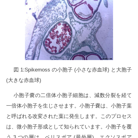
図 1:Spikemoss の小胞子 (小さな赤血球) と大胞子
(大きな赤血球)
小胞子嚢の二倍体小胞子細胞は、減数分裂を経て
一倍体小胞子を生じさせます。小胞子嚢は、小胞子葉
と呼ばれる改変された葉に発生します。このプロセス
は、微小胞子形成として知られています。小胞子を覆
う 3 つの層は、ペリスポア (最外層)、エクソスポア