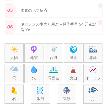
水素の化学反応
キセノンの事実と用途 – 原子番号 54 元素記
号 Xe
太陽
地震
台風
津波
海洋
雹
水
雰囲気
火山
オーロラ
石
氷河
気候
月