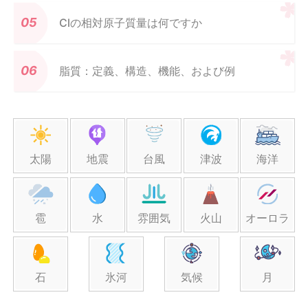
Clの相対原子質量は何ですか
脂質：定義、構造、機能、および例
太陽
地震
台風
津波
海洋
雹
水
雰囲気
火山
オーロラ
石
氷河
気候
月