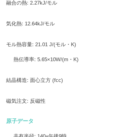
融合の熱:
2.27kJ/モル
気化熱:
12.64kJ/モル
モル熱容量:
21.01 J/(モル・K)
熱伝導率:
5.65×10W/(m・K)
結晶構造:
面心立方 (fcc)
磁気注文:
反磁性
原子データ
共有半径:
140±午後9時