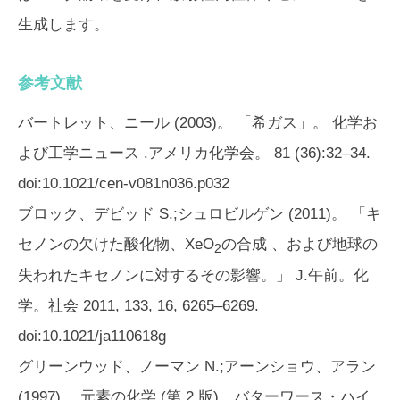
生成します。
参考文献
バートレット、ニール (2003)。 「希ガス」。
化学お
よび工学ニュース
.アメリカ化学会。 81 (36):32–34.
doi:10.1021/cen-v081n036.p032
ブロック、デビッド S.;シュロビルゲン (2011)。 「キ
セノンの欠けた酸化物、XeO
の合成 、および地球の
2
失われたキセノンに対するその影響。」
J.午前。化
学。社会
2011, 133, 16, 6265–6269.
doi:10.1021/ja110618g
グリーンウッド、ノーマン N.;アーンショウ、アラン
(1997)。
元素の化学
(第 2 版)。バターワース・ハイ