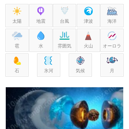
太陽
地震
台風
津波
海洋
雹
水
雰囲気
火山
オーロラ
石
氷河
気候
月