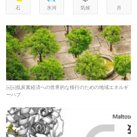
石
氷河
気候
月
￼￼低炭素経済への世界的な移行のための地域エネルギ
ーハブ