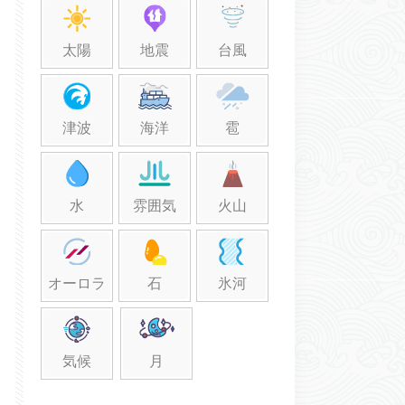
殻からの多孔性炭素吸
着剤
太陽
地震
台風
津波
海洋
雹
水
雰囲気
火山
オーロラ
石
氷河
気候
月