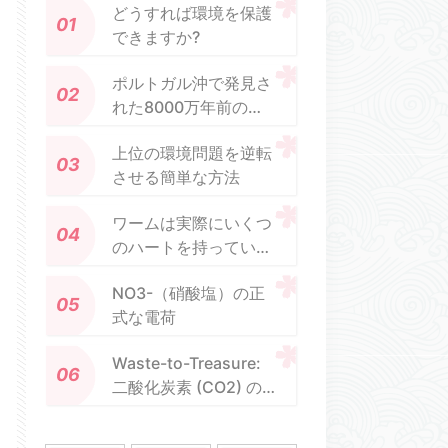
どうすれば環境を保護
できますか?
ポルトガル沖で発見さ
れた8000万年前のサ
メ種
上位の環境問題を逆転
させる簡単な方法
ワームは実際にいくつ
のハートを持っていま
すか?
NO3-（硝酸塩）の正
式な電荷
Waste-to-Treasure:
二酸化炭素 (CO2) の
直接活性化によって合
成された持続可能な籾