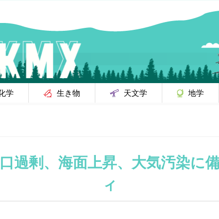
化学
生き物
天文学
地学
口過剰、海面上昇、大気汚染に備
ィ