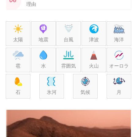
理由
太陽
地震
台風
津波
海洋
雹
水
雰囲気
火山
オーロラ
石
氷河
気候
月