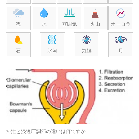
雹
水
雰囲気
火山
オーロラ
石
氷河
気候
月
排泄と浸透圧調節の違いは何ですか