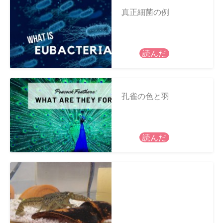
真正細菌の例
読んだ
孔雀の色と羽
読んだ