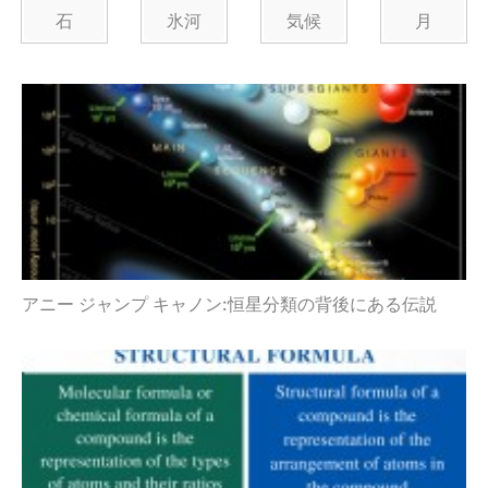
石
氷河
気候
月
アニー ジャンプ キャノン:恒星分類の背後にある伝説