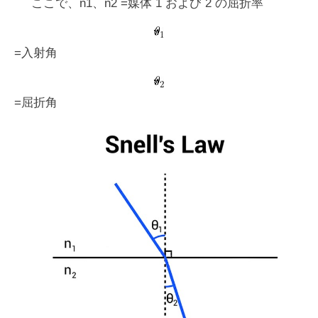
ここで、
n1、n2 =媒体 1 および 2 の屈折率
=入射角
=屈折角