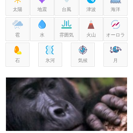
太陽
地震
台風
津波
海洋
雹
水
雰囲気
火山
オーロラ
石
氷河
気候
月