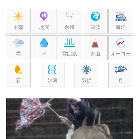
太陽
地震
台風
津波
海洋
雹
水
雰囲気
火山
オーロラ
石
氷河
気候
月