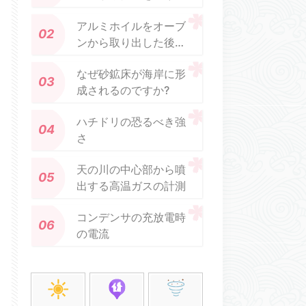
す方法を発見
アルミホイルをオーブ
ンから取り出した後、
熱く感じないのはなぜ
なぜ砂鉱床が海岸に形
ですか?
成されるのですか?
ハチドリの恐るべき強
さ
天の川の中心部から噴
出する高温ガスの計測
コンデンサの充放電時
の電流