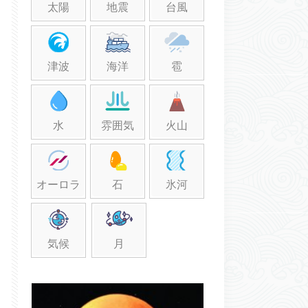
太陽
地震
台風
津波
海洋
雹
水
雰囲気
火山
オーロラ
石
氷河
気候
月