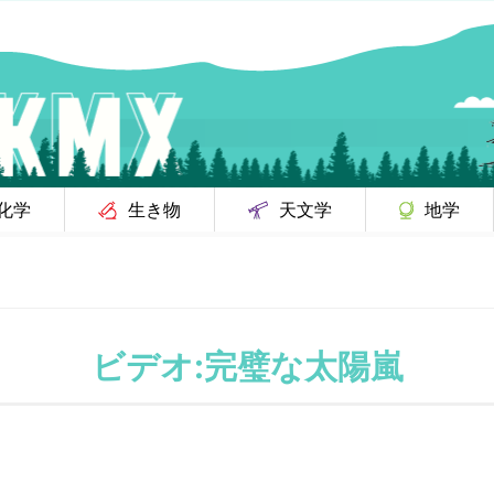
化学
生き物
天文学
地学
ビデオ:完璧な太陽嵐