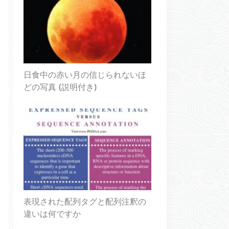
日食中の赤い月の信じられないほ
どの写真 (説明付き)
表現された配列タグと配列注釈の
違いは何ですか