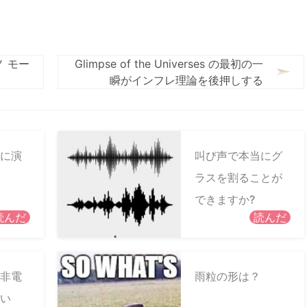
ノ モー
Glimpse of the Universes の最初の一
瞬がインフレ理論を後押しする
に演
叫び声で本当にグ
ラスを割ることが
できますか?
読んだ
読んだ
非電
雨粒の形は？
い