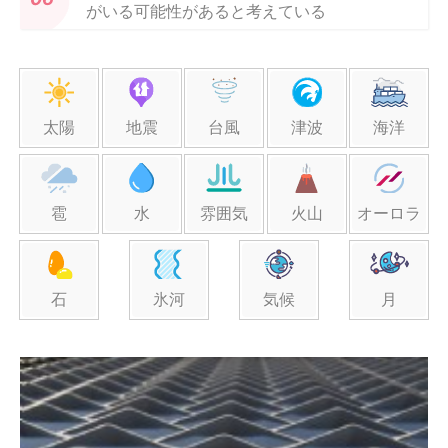
がいる可能性があると考えている
太陽
地震
台風
津波
海洋
雹
水
雰囲気
火山
オーロラ
石
氷河
気候
月