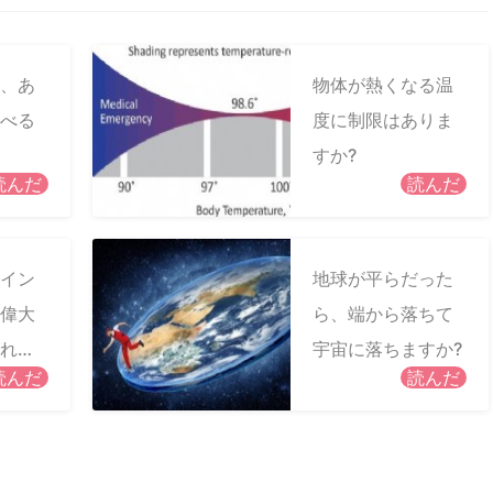
、あ
物体が熱くなる温
べる
度に制限はありま
すか?
読んだ
読んだ
イン
地球が平らだった
偉大
ら、端から落ちて
れた
宇宙に落ちますか?
読んだ
読んだ