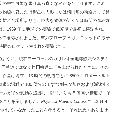
空の中で可能な限り真っ直ぐな経路をたどります。これ
放物線の弧または衛星の円形または楕円形の軌道として見
く離れた場所よりも、巨大な物体の近くでは時間の進み方
、1959 年に地球での実験で低精度で最初に確認され、
によって確認されました。重力プローブ A は、ロケットの原子
 時間のロケット生まれの実験です。
真のように、現在ヨーロッパのガリレオ全地球航法システム
誤って円軌道ではなく楕円軌道に打ち上げられたときに、その
星は現在、13 時間の軌道ごとに 8500 キロメートル上
の過程で 100 億分の 1 ずつ刻みが加速および減速する
チームがその変動を追跡し、以前よりも 5 倍高い精度で、そ
ることを示しました。
Physical Review Letters
で 12 月 4
設計されていなかったことを考えると、それは悪くありませ