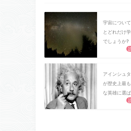
宇宙について
とどれだけ学
でしょうか?
アインシュタ
が歴史上最も
な英雄に選ば
理由