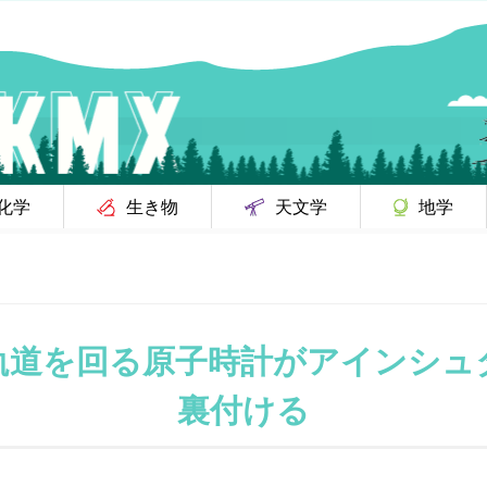
化学
生き物
天文学
地学
軌道を回る原子時計がアインシュ
裏付ける