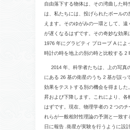
自由落下する物体は、その湾曲した時
は、私たちには、投げられたボールの
えます。そのゆがみの一環として、遠
が遅くなるはずです。その奇妙な効果は
1976 年にグラビティ プローブ A 
時計の時を地上の別の時と比較する 2
2014 年、科学者たちは、上の写
にある 26 基の衛星のうち 2 基が
効果をテストする別の機会を得ました。衛
昇および下降します。これにより、各軌道
はずです。現在、物理学者の 2 つの
れらが一般相対性理論の予測と一致す
日に報告 .衛星が実験を行うように