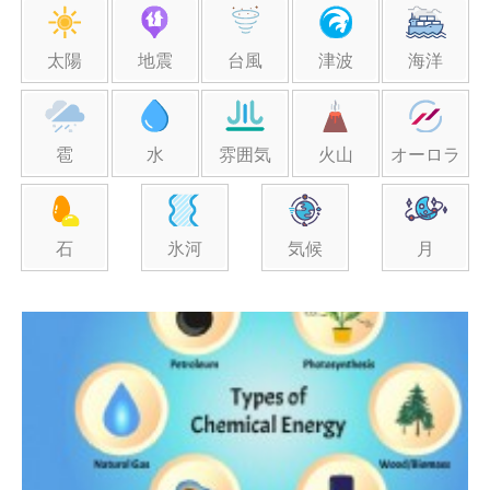
太陽
地震
台風
津波
海洋
雹
水
雰囲気
火山
オーロラ
石
氷河
気候
月