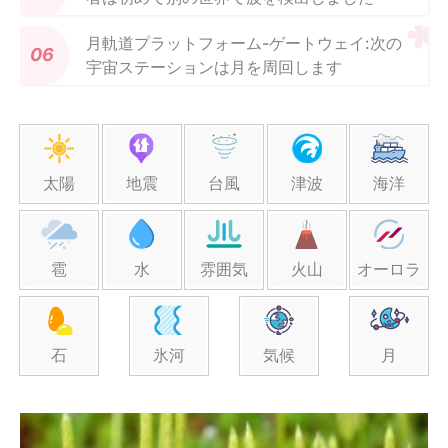
月軌道プラットフォーム-ゲートウェイ:次の
宇宙ステーションは月を周回します
太陽
地震
台風
津波
海洋
雹
水
雰囲気
火山
オーロラ
石
氷河
気候
月