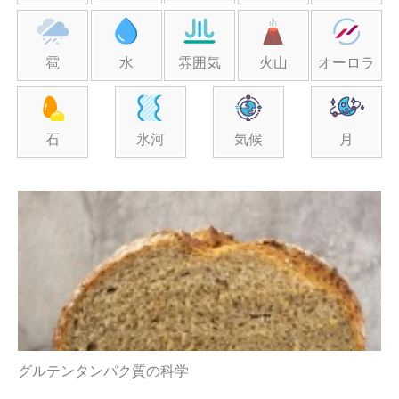
雹
水
雰囲気
火山
オーロラ
石
氷河
気候
月
グルテンタンパク質の科学