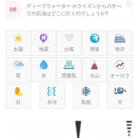
ディープウォーター ホライズンからのすべ
ての石油はどこに行くのでしょうか?
太陽
地震
台風
津波
海洋
雹
水
雰囲気
火山
オーロラ
石
氷河
気候
月