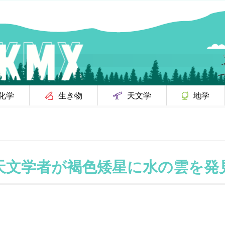
化学
生き物
天文学
地学
天文学者が褐色矮星に水の雲を発