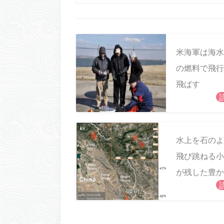
米海軍は海水
の燃料で飛行
飛ばす
水上を石のよ
飛び跳ねる小
が残した豊か
産