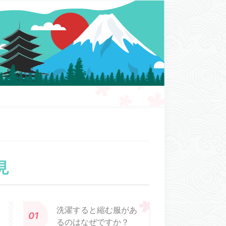
見
洗濯すると縮む服があ
るのはなぜですか？