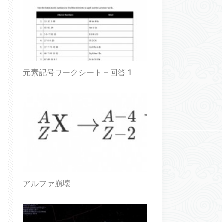
元素記号ワークシート – 回答 1
アルファ崩壊