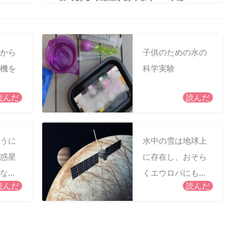
の磁場を妨害した可能性があります
から
子供のための水の
機を
科学実験
読んだ
読んだ
うに
水中の雪は地球上
惑星
に存在し、おそら
な遺
くエウロパにも存
読んだ
読んだ
在する