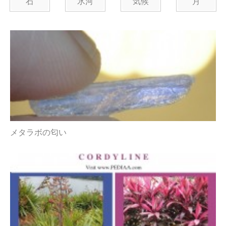
石
氷河
気候
月
メタラボの匂い