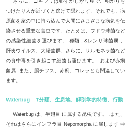
さらに、ゴキブリは恥ずかしがり屋で、明かりを
つけたり人が近づくと逃げて隠れます。それでも、病
原菌を家の中に持ち込んで人間にさまざまな病気を伝
染させる重要な害虫です。たとえば、
ブドウ球菌
など
の感染性細菌を運びます。
種類
. &
レンサ球菌属
、
肝炎ウイルス、大腸菌群。さらに、
サルモネラ菌
など
の食中毒を引き起こす細菌も運びます。 .および
赤痢
菌属
.また、腸チフス、赤痢、コレラとも関連してい
ます。
Waterbug –
T
分類、生息地、解剖学的特徴、行動
Waterbug は、半翅目
に属する昆虫です。 .また、
それはさらにインフラ目
Nepomorpha
に属します 亜