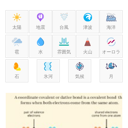
太陽
地震
台風
津波
海洋
雹
水
雰囲気
火山
オーロラ
石
氷河
気候
月