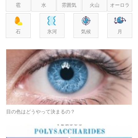
雹
水
雰囲気
火山
オーロラ
石
氷河
気候
月
目の色はどうやって決まるの？