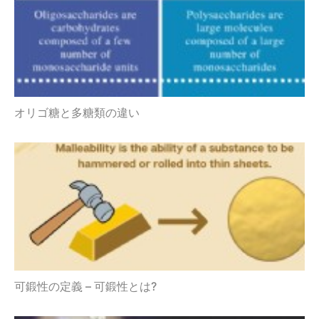
オリゴ糖と多糖類の違い
可鍛性の定義 – 可鍛性とは?