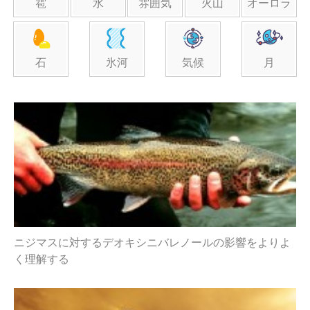
雹
水
雰囲気
火山
オーロラ
石
氷河
気候
月
ニジマスに対するデオキシニバレノールの影響をよりよ
く理解する