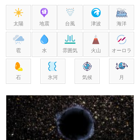
太陽
地震
台風
津波
海洋
雹
水
雰囲気
火山
オーロラ
石
氷河
気候
月