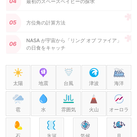
最初のスペースベイビーの探求
方位角の計算方法
NASA が宇宙から「リング オブ ファイア」
の日食をキャッチ
太陽
地震
台風
津波
海洋
雹
水
雰囲気
火山
オーロラ
石
氷河
気候
月