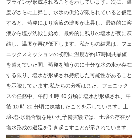
ブラインが形成されることを示しています。次に、温
度がさらに上昇し、水氷の供給が限られていると仮定
すると、蒸発により溶液の濃度が上昇し、最終的に溶
液から塩が沈殿し始め、最終的に残りの塩水が夜に凍
結し、温度が再び低下します。私たちの結果は、フェ
ニックスミッションの初期に温度が約17時間共晶値
を超えていた間、蒸発を補うのに十分な水の氷が存在
する限り、塩水が形成され持続した可能性があること
を示唆しています.私たちの分析はまた、フェニック
スの任務中、午前 4 時 40 分頃に塩水が形成され、午
後 10 時 20 分頃に凍結したことを示しています。土
壌-塩-氷混合物を用いた予備実験では、土壌の存在が
塩水形成の遅延を引き起こすことが示されています.