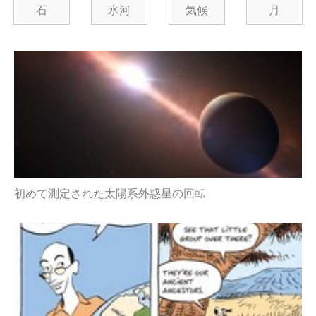
石
氷河
気候
月
初めて測定された太陽系外惑星の回転