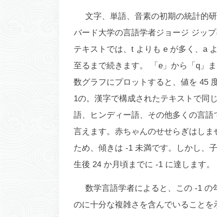
文字、単語、音素の初期の統計的研
バード大学の言語学者ジョージ ジッ
テキストでは、t よりも e が多く、a
至るまで続きます。 「e」から「q」
数グラフにプロットすると、値を 45
1の。漢字で構成されたテキストで同じ
語、ヒンディー語、その他多くの言語
言えます。赤ちゃんのせせらぎは
しま
ため、傾きは -1 未満です。しかし
生後 24 か月頃までに -1 に達します。
数学言語学者によると、この -1
のに十分な複雑さを含んでいることを