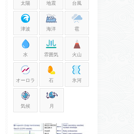
太陽
地震
台風
津波
海洋
雹
水
雰囲気
火山
オーロラ
石
氷河
気候
月