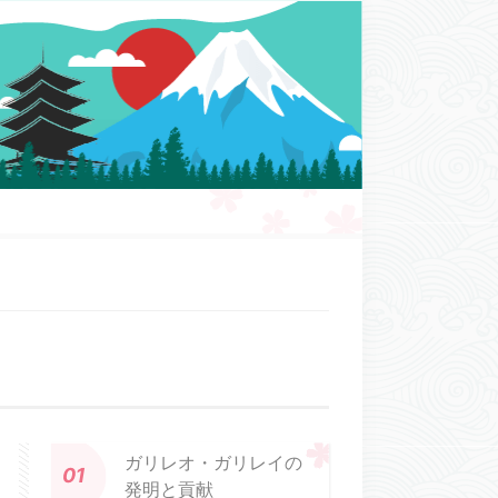
ガリレオ・ガリレイの
発明と貢献