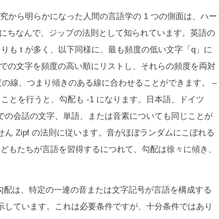
究から明らかになった人間の言語学の 1 つの側面は、ハー
プにちなんで、ジップの法則として知られています。英語の
 よりも t が多く、以下同様に、最も頻度の低い文字「q」に
までの文字を頻度の高い順にリストし、それらの頻度を両対
 度の線、つまり傾きのある線に合わせることができます。 –
ことを行うと、勾配も -1 になります。日本語、ドイツ
での会話の文字、単語、または音素についても同じことが
せん
Zipf の法則に従います。音がほぼランダムにこぼれる
、子どもたちが言語を習得するにつれて、勾配は徐々に傾き、
 の勾配は、特定の一連の音または文字記号が言語を構成する
示しています。これは必要条件ですが、十分条件ではあり