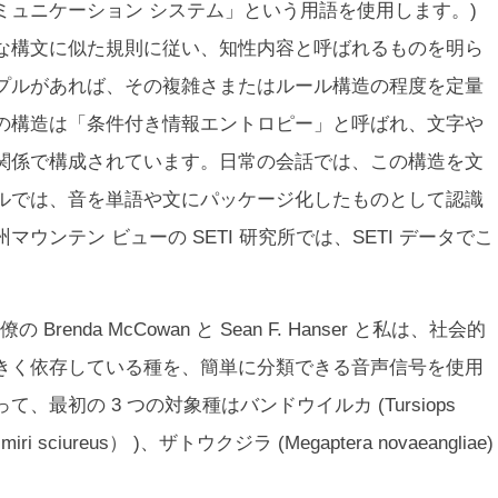
ミュニケーション システム」という用語を使用します。)
な構文に似た規則に従い、知性内容と呼ばれるものを明ら
プルがあれば、その複雑さまたはルール構造の程度を定量
の構造は「条件付き情報エントロピー」と呼ばれ、文字や
関係で構成されています。日常の会話では、この構造を文
ルでは、音を単語や文にパッケージ化したものとして認識
ンテン ビューの SETI 研究所では、SETI データでこ
nda McCowan と Sean F. Hanser と私は、社会的
きく依存している種を、簡単に分類できる音声信号を使用
て、最初の 3 つの対象種はバンドウイルカ (
Tursiops
miri sciureus
） )、ザトウクジラ (
Megaptera novaeangliae
)