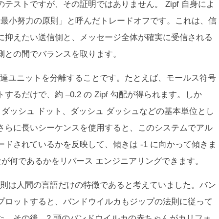
テストですが、その証明ではありません。 Zipf 自身によ
が「最小努力の原則」と呼んだトレードオフです。これは、信
に抑えたい送信側と、メッセージ全体が確実に受信される
側との間でバランスを取ります。
達ユニットを分離することです。たとえば、モールス符号
だけで、約 –0.2 の Zipf 勾配が得られます。しか
、ダッシュ ドット、ダッシュ ダッシュなどの基本単位とし
さらに長いシーケンスを使用すると、このシステムでアル
ドされているかを反映して、傾きは -1 に向かって傾きま
位が何であるかをリバース エンジニアリングできます。
則は人間の言語だけの特徴であると考えていました。バン
プロットすると、バンドウイルカもジップの法則に従って
た。その後、2 頭のバンドウイルカの赤ちゃんがカリフォ