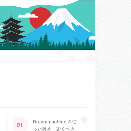
Dreammachine を使
った科学 – 驚くべき頭