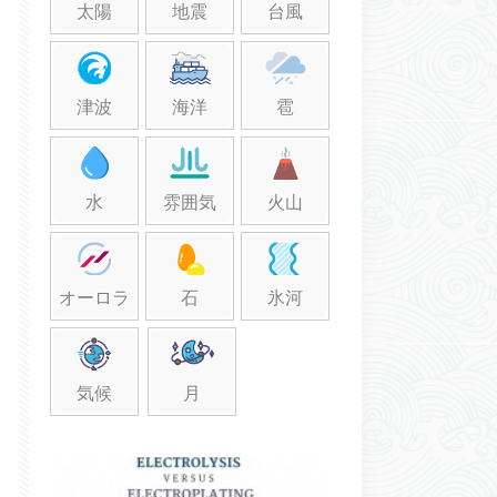
太陽
地震
台風
津波
海洋
雹
水
雰囲気
火山
オーロラ
石
氷河
気候
月