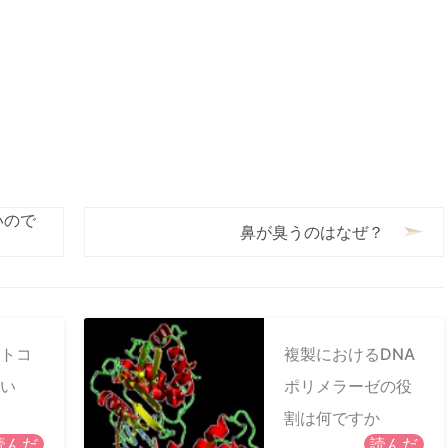
いので
鼻が臭うのはなぜ？
トコ
複製におけるDNA
い
ポリメラーゼの役
割は何ですか
読んだ
読んだ