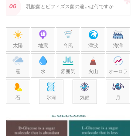
乳酸菌とビフィズス菌の違いは何ですか
太陽
地震
台風
津波
海洋
雹
水
雰囲気
火山
オーロラ
石
氷河
気候
月