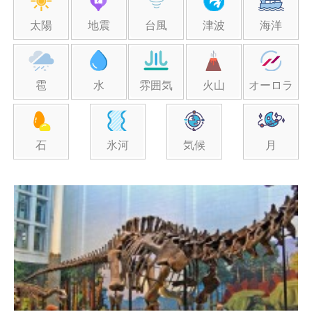
太陽
地震
台風
津波
海洋
雹
水
雰囲気
火山
オーロラ
石
氷河
気候
月