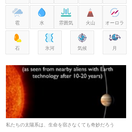
雹
水
雰囲気
火山
オーロラ
石
氷河
気候
月
私たちの太陽系は、生命を宿さなくても奇妙だろう