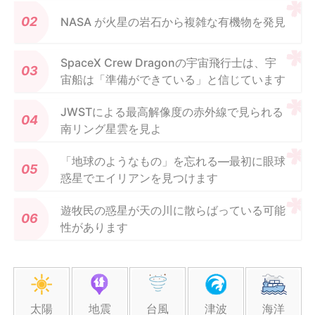
NASA が火星の岩石から複雑な有機物を発見
SpaceX Crew Dragonの宇宙飛行士は、宇
宙船は「準備ができている」と信じています
JWSTによる最高解像度の赤外線で見られる
南リング星雲を見よ
「地球のようなもの」を忘れる—最初に眼球
惑星でエイリアンを見つけます
遊牧民の惑星が天の川に散らばっている可能
性があります
太陽
地震
台風
津波
海洋