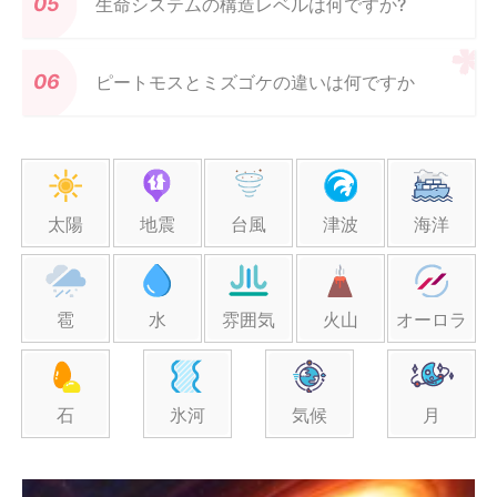
生命システムの構造レベルは何ですか?
ピートモスとミズゴケの違いは何ですか
太陽
地震
台風
津波
海洋
雹
水
雰囲気
火山
オーロラ
石
氷河
気候
月